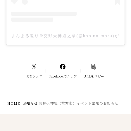
まんまる還り＠交野天神還之章(@kan.na.maru)がシ
Xでシェア
Facebookでシェア
URLをコピー
HOME
お知らせ
交野天神社（枚方市）イベント出店のお知らせ